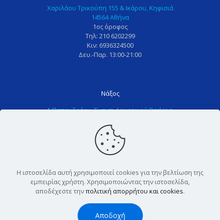
Χαριλάου Τρικούπη 155 & Ικάρου, Κηφισιά
14564 Αθήνα
1ος όροφος
Τηλ: 210 6202299
Κιν: 6936324500
Δευ.-Παρ. 13:00-21:00
Νάξος
Α.Παπανδρέου, Έναντι Δημοτικού Parking,
84300 Νάξος
Τηλ: 2285025611
Δευ.-Παρ. 13:00-21:00
Η ιστοσελίδα αυτή χρησιμοποιεί cookies για την βελτίωση της
εμπειρίας χρήστη. Χρησιμοποιώντας την ιστοσελίδα,
Copyright © 2026 Tooth Care. All Rights Reserved.
Πολιτική
αποδέχεστε την
πολιτική απορρήτου και cookies
.
Απορρήτου & Cookies
| Powered by
Blissprojects
Αποδοχή