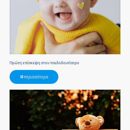
Πρώτη επίσκεψη στον παιδοδοντίατρο
περισσότερα