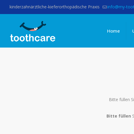
kinderzahnärztliche-kieferorthopädische Praxis
info@my-toot
Home
Bitte füllen
Bitte füllen
S