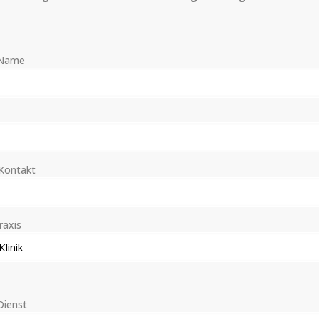
 Name
 Kontakt
raxis
Dienst