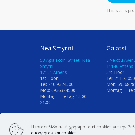
This site is 
Nea Smyrni
Galatsi
53 Agia Fotini Street, Nea
3 Veikou Avenu
Smyrni
11146 Athens
17121 Athens
3rd Floor
1st Floor
Tel: 211 7505
Tel: 210 9324500
Mob: 6936828
Mob: 6936324500
Montag – Freit
Montag – Freitag. 13:00 –
21:00
Η ιστοσελίδα αυτή χρησιμοποιεί cookies για την βε
Copyright © 2026 Tooth Care. All Rights Reserv
απορρήτου και cookies
.