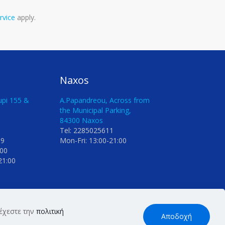
rvice
apply.
Naxos
upi 155 &
Α.Papandreou, Across from
the Municipal Parking,
84300 Naxos
Tel: 2285025611
99
Mon-Fri: 13:00-21:00
00
21:00
δέχεστε την
πολιτική
Αποδοχή