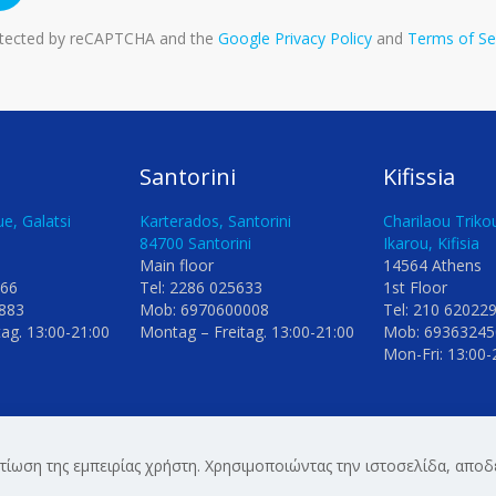
protected by reCAPTCHA and the
Google Privacy Policy
and
Terms of Se
Santorini
Kifissia
e, Galatsi
Karterados, Santorini
Charilaou Triko
84700 Santorini
Ikarou, Kifisia
Main floor
14564 Athens
066
Tel: 2286 025633
1st Floor
883
Mob: 6970600008
Tel: 210 62022
ag. 13:00-21:00
Montag – Freitag. 13:00-21:00
Mob: 69363245
Mon-Fri: 13:00-
λτίωση της εμπειρίας χρήστη. Χρησιμοποιώντας την ιστοσελίδα, απο
ed.
Πολιτική Απορρήτου & Cookies
| Powered by
Blissprojects