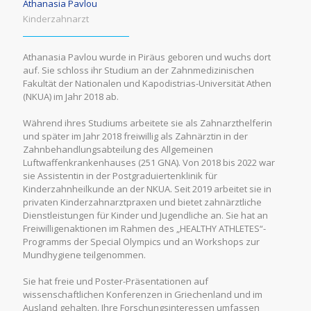
Athanasia Pavlou
Kinderzahnarzt
Athanasia Pavlou wurde in Piräus geboren und wuchs dort
auf. Sie schloss ihr Studium an der Zahnmedizinischen
Fakultät der Nationalen und Kapodistrias-Universität Athen
(NKUA) im Jahr 2018 ab.
Während ihres Studiums arbeitete sie als Zahnarzthelferin
und später im Jahr 2018 freiwillig als Zahnärztin in der
Zahnbehandlungsabteilung des Allgemeinen
Luftwaffenkrankenhauses (251 GNA). Von 2018 bis 2022 war
sie Assistentin in der Postgraduiertenklinik für
Kinderzahnheilkunde an der NKUA. Seit 2019 arbeitet sie in
privaten Kinderzahnarztpraxen und bietet zahnärztliche
Dienstleistungen für Kinder und Jugendliche an. Sie hat an
Freiwilligenaktionen im Rahmen des „HEALTHY ATHLETES“-
Programms der Special Olympics und an Workshops zur
Mundhygiene teilgenommen.
Sie hat freie und Poster-Präsentationen auf
wissenschaftlichen Konferenzen in Griechenland und im
Ausland gehalten. Ihre Forschungsinteressen umfassen