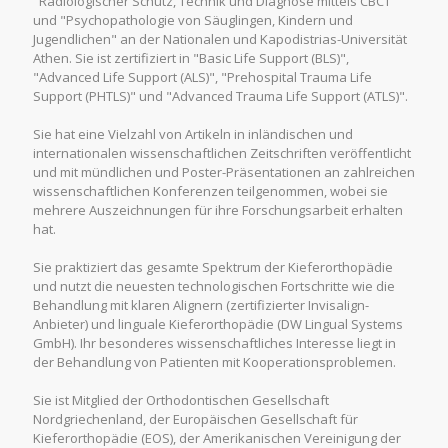
"Radiologischer Schutz, Technik und Diagnose mittels CBCT"
und "Psychopathologie von Säuglingen, Kindern und
Jugendlichen" an der Nationalen und Kapodistrias-Universität
Athen. Sie ist zertifiziert in "Basic Life Support (BLS)",
"Advanced Life Support (ALS)", "Prehospital Trauma Life
Support (PHTLS)" und "Advanced Trauma Life Support (ATLS)".
Sie hat eine Vielzahl von Artikeln in inländischen und
internationalen wissenschaftlichen Zeitschriften veröffentlicht
und mit mündlichen und Poster-Präsentationen an zahlreichen
wissenschaftlichen Konferenzen teilgenommen, wobei sie
mehrere Auszeichnungen für ihre Forschungsarbeit erhalten
hat.
Sie praktiziert das gesamte Spektrum der Kieferorthopädie
und nutzt die neuesten technologischen Fortschritte wie die
Behandlung mit klaren Alignern (zertifizierter Invisalign-
Anbieter) und linguale Kieferorthopädie (DW Lingual Systems
GmbH). Ihr besonderes wissenschaftliches Interesse liegt in
der Behandlung von Patienten mit Kooperationsproblemen.
Sie ist Mitglied der Orthodontischen Gesellschaft
Nordgriechenland, der Europäischen Gesellschaft für
Kieferorthopädie (EOS), der Amerikanischen Vereinigung der