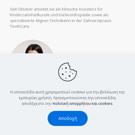
Seit Oktober arbeitet sie als klinische Assistenz für
Kinderzahnheilkunde und Kieferorthopädie sowie als
spezialisierte Aligner-Technikerin in der Zahnarztpraxis
ToothCare.
Η ιστοσελίδα αυτή χρησιμοποιεί cookies για την βελτίωση της
Antonia Karlatira
εμπειρίας χρήστη. Χρησιμοποιώντας την ιστοσελίδα,
Zahnarzthelferin, National and Kapodistrian University of
αποδέχεστε την
πολιτική απορρήτου και cookies
.
Athens
Αποδοχή
Antonia absolvierte 2021 die Pflegeschule der Nationalen und
Kapodistrianischen Universität von Athen und absolvierte ihr
zweimonatiges Praktikum in der Kardiologieabteilung des