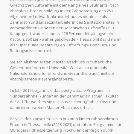
Griechischen Luftwaffe mit dem Rang eines Leutnants. Nach
Abschluss ihrer Ausbildung in der Zahnabteilung des 251
Allgemeinen Luftwaffenkrankenhauses diente sie als
Zahnärztin und Einsatzmitarbeiterin des Sanitätsdienstes in
verschiedenen Einheiten der Hellenischen Luftwaffe (130
Kampfgeschwader-Lemnos, 128 Fernmeldetrainingseinheit-
Kavouri, 350 Lenkwaffengeschwader-Thessaloniki) und nahm
als Super Puma-Besatzung an Luftrettungs- und Such- und
Rettungsmissionen teil.
Sie erhielt ihren ersten Master-Abschluss in "Öffentliche
Gesundheit" von der Universität Westattika (ehemals
Nationale Schule für öffentliche Gesundheit) und hielt die
Abschlussrede als Jahrgangsbeste.
Im Jahr 2017 begann sie das postgraduale Programm in
"Kinderzahnheilkunde" an der Zahnmedizinischen Fakultät
der A.U.Th., welches sie mit "Auszeichnung" abschloss und
damit ihren zweiten Master-Abschluss erhielt.
Parallel dazu arbeitete sie in privaten kinderzahnärztlichen
Praxen in Thessaloniki (2018-2023) und führte Programme zur
Mundgesundheitserziehung in Schulen der Region durch.