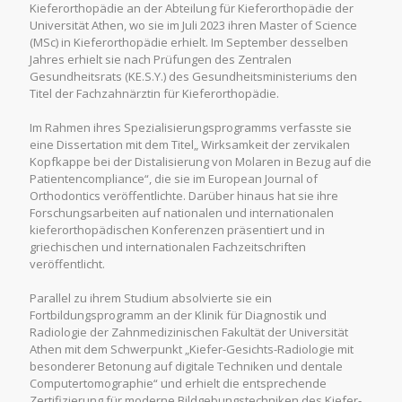
Kieferorthopädie an der Abteilung für Kieferorthopädie der
Universität Athen, wo sie im Juli 2023 ihren Master of Science
(MSc) in Kieferorthopädie erhielt. Im September desselben
Jahres erhielt sie nach Prüfungen des Zentralen
Gesundheitsrats (KE.S.Y.) des Gesundheitsministeriums den
Titel der Fachzahnärztin für Kieferorthopädie.
Im Rahmen ihres Spezialisierungsprogramms verfasste sie
eine Dissertation mit dem Titel„ Wirksamkeit der zervikalen
Kopfkappe bei der Distalisierung von Molaren in Bezug auf die
Patientencompliance“, die sie im European Journal of
Orthodontics veröffentlichte. Darüber hinaus hat sie ihre
Forschungsarbeiten auf nationalen und internationalen
kieferorthopädischen Konferenzen präsentiert und in
griechischen und internationalen Fachzeitschriften
veröffentlicht.
Parallel zu ihrem Studium absolvierte sie ein
Fortbildungsprogramm an der Klinik für Diagnostik und
Radiologie der Zahnmedizinischen Fakultät der Universität
Athen mit dem Schwerpunkt „Kiefer-Gesichts-Radiologie mit
besonderer Betonung auf digitale Techniken und dentale
Computertomographie“ und erhielt die entsprechende
Zertifizierung für moderne Bildgebungstechniken des Kiefer-